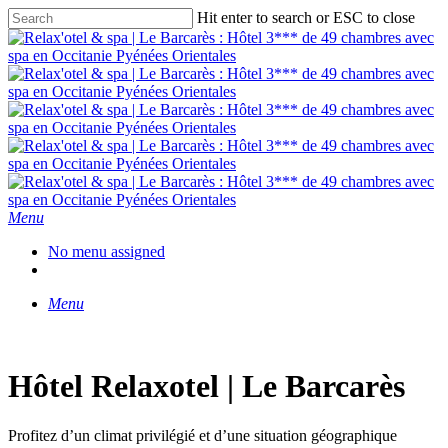
Skip
Hit enter to search or ESC to close
to
Close
main
Search
content
Menu
No menu assigned
facebook
phone
email
Menu
Hôtel Relaxotel | Le Barcarès
Profitez d’un climat privilégié et d’une situation géographique